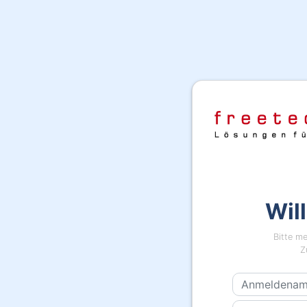
Wil
Bitte me
Z